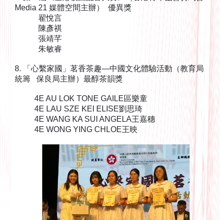
Media 21 媒體空間主辦） 優異獎
翟悅言
陳彥祺
張靖芊
朱敏睿
8. 「心繫家國」茗香茶趣—中國文化體驗活動（教育局
統籌 保良局主辦）最醇茶韻獎
4E AU LOK TONE GAILE區樂童
4E LAU SZE KEI ELISE劉思琦
4E WANG KA SUI ANGELA王嘉穗
4E WONG YING CHLOE王映