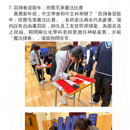
7. 寫揮春迎龍年：班際毛筆書法比賽
農曆新年前，中文學會和中文科舉辦了「寫揮春迎龍
年：班際毛筆書法比賽」，各班派出兩名代表參賽。場
內設有自由書寫區，師生及工友皆即席揮毫，為親友送
上祝福。期間兩位化學科老師更擔任神秘嘉賓，示範
「魔法揮春」，場面熱鬧非常。