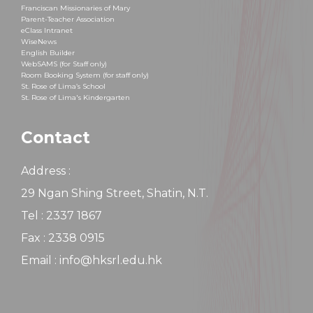
Franciscan Missionaries of Mary
Parent-Teacher Association
eClass Intranet
WiseNews
English Builder
WebSAMS (for Staff only)
Room Booking System (for staff only)
St. Rose of Lima’s School
St. Rose of Lima's Kindergarten
Contact
Address :
29 Ngan Shing Street, Shatin, N.T.
Tel : 2337 1867
Fax : 2338 0915
Email : info@hksrl.edu.hk