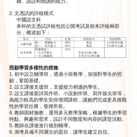
聽、說話和朗讀的能力。
2. 文憑試的評核模式
中國語文科
本科的文憑試評核包括公開考試及校本評核兩部
分，概述如下：
照顧學習多樣性的措施
1. 初中設立輔導班，透過小班教學，加強對學生的照
顧，鞏固基礎。
2. 設立課後支援班，支援能力稍遜的學生。
3. 設立課後新詩寫作班、小說創作班、寫作拔尖班等，
為能力較高的學生安排增潤課程，讓她們完成更具挑戰
性的學習任務，發揮所長。
4. 教師因材施教，運用多元教學策略，根據學生的學習
特點、興趣和需求，設計不同難度和內容的課堂活動。
5. 教師在課後進行個別輔導。
6. 測考具備不同層次的題目，讓學生建立自信。