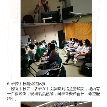
6. 班際中秋猜燈謎比賽
臨近中秋節，各班在中文課時到禮堂猜燈謎，場內有
一百個燈詸，現場氣氛熱鬧，同學皆聚精會神，希望能
猜中。