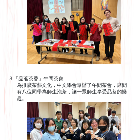
8.「品茗茶香」午間茶會
為推廣茶藝文化，中文學會舉辦了午間茶會，席間
有八位同學為師生泡茶，讓一眾師生享受品茗的樂
趣。