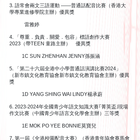
3. 語常會兩文三語運動 ——普通話配音比賽（香港大
學專業進修學院主辦）優異獎
雷雅婷
4. 「尊重．負責．關愛．包容」標語創作大賽
2023（帶TEEN 童路主辦） 優異獎
1C SUN ZHENHAN JENNY孫振涵
5. 「第二十六屆全港中小學普通話演講比賽2024」
（新市鎮文化教育協會新市鎮文化教育協會主辦）優異
獎
1D YANG SHING WAI LINDY楊承蔚
6. 2023-2024年全國青少年語文知識大賽｢菁英盃˩現場
作文比賽（中國青少年語言文化學會主辦）三等獎
1E MOK PO YEE BONNIE莫寶兒
7. 第一屆《全港校園配音大賽》（香港青年協會賽馬會