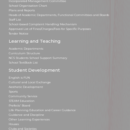
Incorporated Management Committee
School Organisation Chart
Plans and Reports
Heads of Academic Departments, Functional Committees and Boards
Staff List
School-based Complaint Handling Mechanism
Approved List of Fines/Charges/Fees for Specific Purposes
Tender Notice
Learning and Teaching
Academic Departments
Curriculum Structure
NCS Students School Support Summary
School TextBook List
Student Development
English is FUN
Cultural and Local Exchange
Aesthetic Development
Sports
Community Service
STEAM Education
Prefects' Board
Life Planning Education and Career Guidance
Guidance and Discipline
Other Learning Experiences
Houses
Clubs and Societies