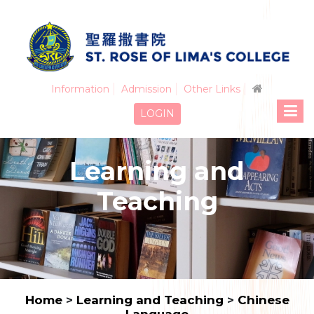
Information
Admission
Other Links
LOGIN
Learning and
Teaching
Home
>
Learning and Teaching
>
Chinese