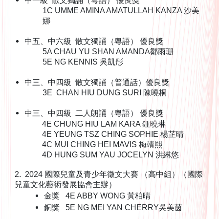
中一級 散文獨誦（粵語） 優良獎
1C UMME AMINA AMATULLAH KANZA 沙美
娜
中五、中六級 散文獨誦（粵語） 優良獎
5A CHAU YU SHAN AMANDA鄒雨珊
5E NG KENNIS 吳凱彤
中三、中四級 散文獨誦（普通話）優良獎
3E CHAN HIU DUNG SURI 陳曉桐
中三、中四級 二人朗誦（粵語） 優良獎
4E CHUNG HIU LAM KARA 鍾曉琳
4E YEUNG TSZ CHING SOPHIE 楊芷晴
4C MUI CHING HEI MAVIS 梅靖熙
4D HUNG SUM YAU JOCELYN 洪綝悠
2. 2024 國際兒童及青少年徵文大賽 （高中組）（國際
兒童文化藝術發展協會主辦）
金獎​​​ 4E ABBY WONG 黃柏晴
銅獎 5E NG MEI YAN CHERRY吳美茵