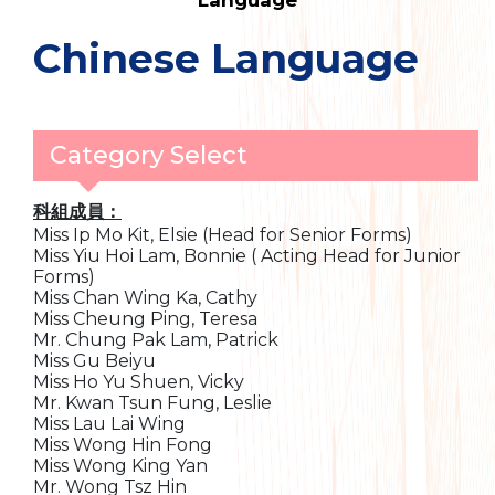
Language
Chinese Language
Category Select
科組成員：
Miss Ip Mo Kit, Elsie (Head for Senior Forms)
Miss Yiu Hoi Lam, Bonnie ( Acting Head for Junior
Forms)
Miss Chan Wing Ka, Cathy
Miss Cheung Ping, Teresa
Mr. Chung Pak Lam, Patrick
Miss Gu Beiyu
Miss Ho Yu Shuen, Vicky
Mr. Kwan Tsun Fung, Leslie
Miss Lau Lai Wing
Miss Wong Hin Fong
Miss Wong King Yan
Mr. Wong Tsz Hin