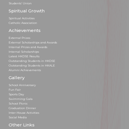
Students’ Union
Spiritual Growth
Spiritual Activities
Catholic Association
Achievements
External Prizes
External Scholarships and Awards
Internal Prizes and Awards
Internal Scholarships
Latest HKDSE Results
Outstanding Students in HKDSE
Outstanding Students in HKALE
Alumni Achievements
Gallery
School Anniversary
Fun Fair
Sports Day
Swimming Gala
School Picnic
Graduation Dinner
Inter-House Activities
Social Media
Other Links